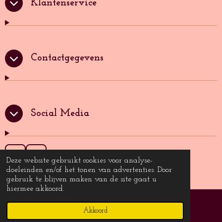
Klantenservice
Contactgegevens
Social Media
I
T
Deze website gebruikt cookies voor analyse-
n
i
doeleinden en/of het tonen van advertenties. Door
Copyright 2024 © Paperheart-creations
s
k
gebruik te blijven maken van de site gaat u
t
T
hiermee akkoord.
a
o
g
k
Akkoord
E-mailadres
Instagram
r