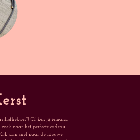
erst
erstliefhebber?! Of ken jij iemand
p zoek naar het perfecte cadeau
 Kijk dan snel naar de nieuwe