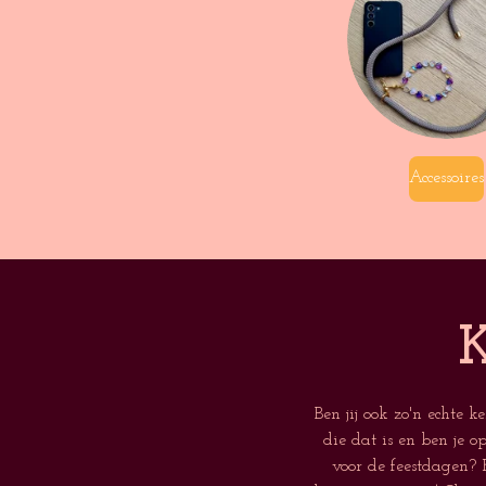
Accessoires
K
Ben jij ook zo'n echte k
die dat is en ben je o
voor de feestdagen?