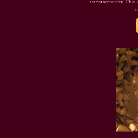
kerstornamenten! Chic, st
e