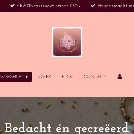
GRATIS verzenden vanaf €50,-
Handgemaakt met
WEBSHOP
OVER
BLOG
CONTACT
Bedacht én gecreëerd